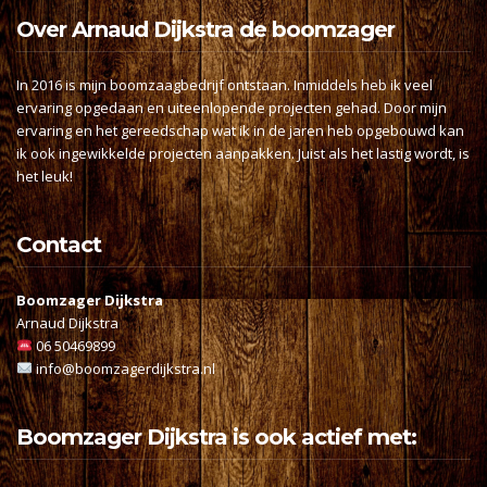
Over Arnaud Dijkstra de boomzager
In 2016 is mijn boomzaagbedrijf ontstaan. Inmiddels heb ik veel
ervaring opgedaan en uiteenlopende projecten gehad. Door mijn
ervaring en het gereedschap wat ik in de jaren heb opgebouwd kan
ik ook ingewikkelde projecten aanpakken. Juist als het lastig wordt, is
het leuk!
Contact
Boomzager Dijkstra
Arnaud Dijkstra
06 50469899
info@boomzagerdijkstra.nl
Boomzager Dijkstra is ook actief met: