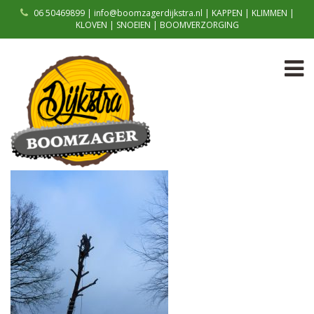
06 50469899 | info@boomzagerdijkstra.nl | KAPPEN | KLIMMEN |
KLOVEN | SNOEIEN | BOOMVERZORGING